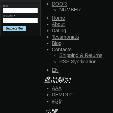
DOOR
姓名:
NUMBER
電郵地址:
Home
About
Dating
Testimonials
Blog
Contacts
Shipping & Returns
RSS Syndication
EN
產品類別
AAA
DEMO001
戒指
品牌