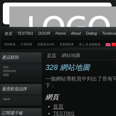
TEST001
DOOR
Home
About
Dating
Testimo
首頁
我的帳號
訂單狀態
喜愛產品列表
查看購物車
登入
或
創建帳號
首頁
網站地圖
產品類別
328 網站地圖
AAA
DEMO001
戒指
一個網站導航頁中列出了所有可
下：
最受歡迎品牌
網頁
Apple
首頁
訂閱電子報
TEST001