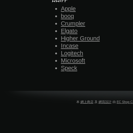
Apple
booq
Crumpler
Elgato
Higher Ground
Incase
Logitech
Microsoft
Speck
本
網上商店
及
網頁設計
由
EC Shop Ci